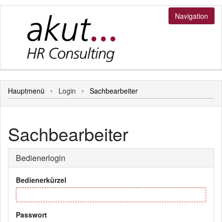
Navigation
Login
Hauptmenü
Login
Sachbearbeiter
Bediener
Kunde
Sachbearbeiter
Personal
Sonstiges
Bedienerlogin
Hauptmenü
Bedienerkürzel
Passwort