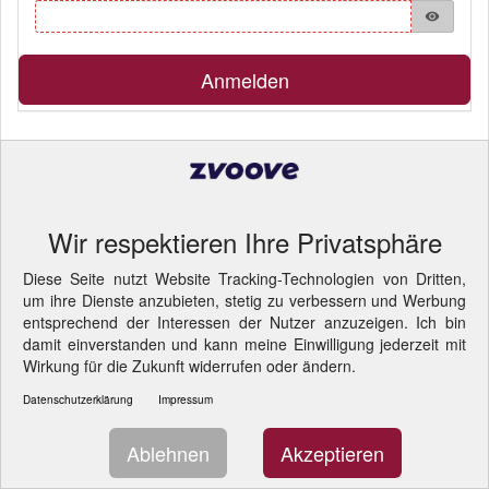
visibility
Anmelden
Pflichtfelder
© 2026 akut... HR Consulting GmbH
- Cookie-Einstellungen
ändern.
Wir respektieren Ihre Privatsphäre
Diese Seite nutzt Website Tracking-Technologien von Dritten,
um ihre Dienste anzubieten, stetig zu verbessern und Werbung
entsprechend der Interessen der Nutzer anzuzeigen. Ich bin
damit einverstanden und kann meine Einwilligung jederzeit mit
Wirkung für die Zukunft widerrufen oder ändern.
Datenschutzerklärung
Impressum
Ablehnen
Akzeptieren