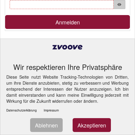
visibility
Anmelden
Pflichtfelder
© 2026 akut... HR Consulting GmbH
- Cookie-Einstellungen
ändern.
Wir respektieren Ihre Privatsphäre
Diese Seite nutzt Website Tracking-Technologien von Dritten,
um ihre Dienste anzubieten, stetig zu verbessern und Werbung
entsprechend der Interessen der Nutzer anzuzeigen. Ich bin
damit einverstanden und kann meine Einwilligung jederzeit mit
Wirkung für die Zukunft widerrufen oder ändern.
Datenschutzerklärung
Impressum
Ablehnen
Akzeptieren