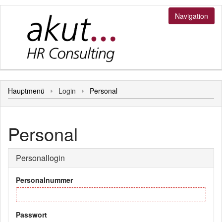
Navigation
Login
Hauptmenü
Login
Personal
Bediener
Kunde
Personal
Personal
Sonstiges
Personallogin
Hauptmenü
Personalnummer
Passwort