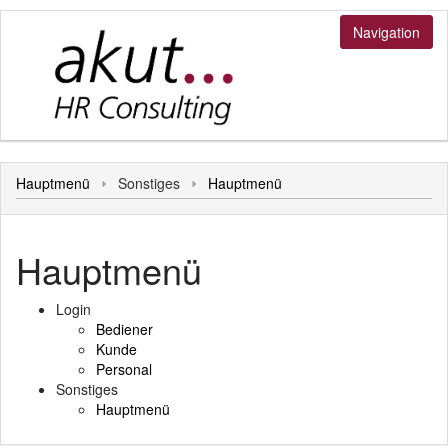
Navigation
Login
Hauptmenü
Sonstiges
Hauptmenü
Bediener
Sonstiges
Kunde
Hauptmenü
Hauptmenü
Personal
Login
Bediener
Kunde
Personal
Sonstiges
Hauptmenü